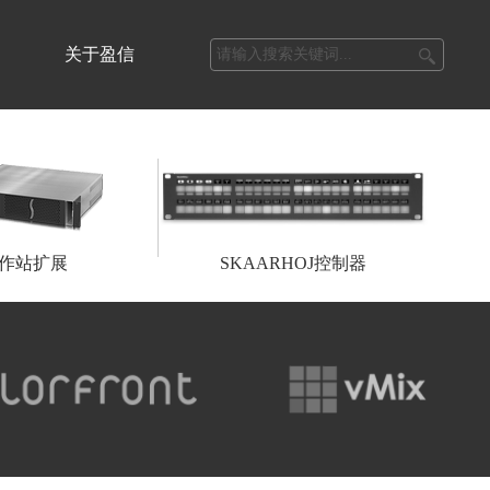
关于盈信
作站扩展
SKAARHOJ控制器