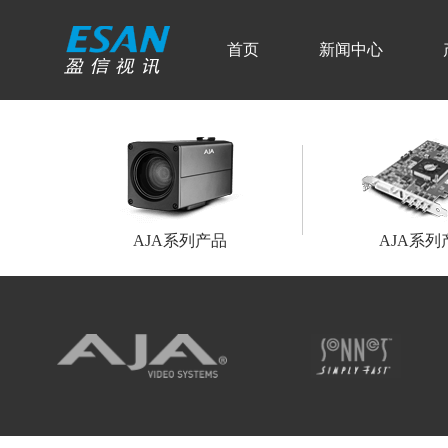
首页
新闻中心
AJA系列产品
AJA系列