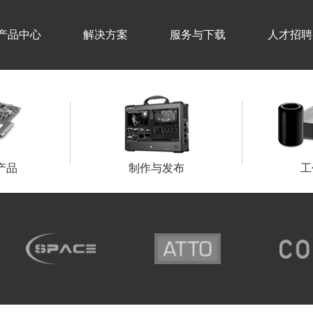
产品中心
解决方案
服务与下载
人才招聘
产品
制作与发布
工