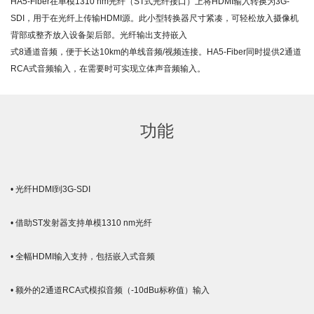
HA5-Fiber在单模1310 nm光纤（ST式光纤接口）上将HDMI输入转换为3G-
SDI，用于在光纤上传输HDMI源。此小型转换器尺寸紧凑，可轻松放入摄像机
背部或整齐放入设备架后部。光纤输出支持嵌入
式8通道音频，便于长达10km的单线音频/视频连接。HA5-Fiber同时提供2通道
RCA式音频输入，在需要时可实现立体声音频输入。
功能
• 光纤HDMI到3G-SDI
• 借助ST发射器支持单模1310 nm光纤
• 全幅HDMI输入支持，包括嵌入式音频
• 额外的2通道RCA式模拟音频（-10dBu标称值）输入