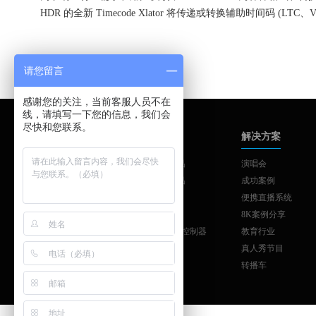
HDR 的全新 Timecode Xlator 将传递或转换辅助时间码 (LTC
请您留言
感谢您的关注，当前客服人员不在
线，请填写一下您的信息，我们会
尽快和您联系。
品牌中心
产品中心
解决方案
AJA
AJA系列产品
演唱会
SONNET
AJA系列产品
成功案例
SKAARHOJ
制作与发布
便携直播系统
ATTO
工作站扩展
8K案例分享
Colorfont
SKAARHOJ控制器
教育行业
vMix
真人秀节目
转播车