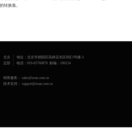
)传递的转换集。
北京
地址：北京市朝阳区高碑店东区B区3号楼-3
总部
电话：010-85760870 邮编：100124
销售服务： sales@esan.com.cn
技术支持： support@esan.com.cn