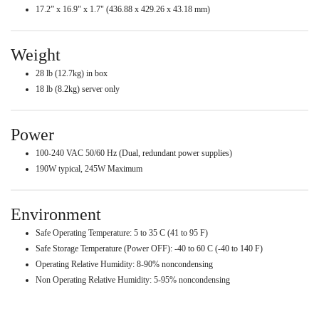
17.2” x 16.9" x 1.7" (436.88 x 429.26 x 43.18 mm)
Weight
28 lb (12.7kg) in box
18 lb (8.2kg) server only
Power
100-240 VAC 50/60 Hz (Dual, redundant power supplies)
190W typical, 245W Maximum
Environment
Safe Operating Temperature: 5 to 35 C (41 to 95 F)
Safe Storage Temperature (Power OFF): -40 to 60 C (-40 to 140 F)
Operating Relative Humidity: 8-90% noncondensing
Non Operating Relative Humidity: 5-95% noncondensing