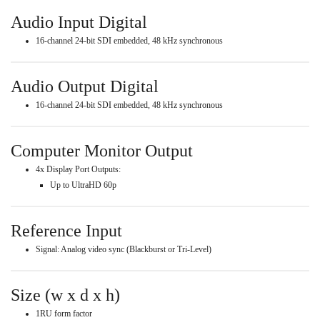
Audio Input Digital
16-channel 24-bit SDI embedded, 48 kHz synchronous
Audio Output Digital
16-channel 24-bit SDI embedded, 48 kHz synchronous
Computer Monitor Output
4x Display Port Outputs:
Up to UltraHD 60p
Reference Input
Signal: Analog video sync (Blackburst or Tri-Level)
Size (w x d x h)
1RU form factor