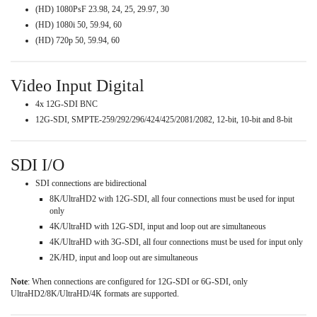
(HD) 1080PsF 23.98, 24, 25, 29.97, 30
(HD) 1080i 50, 59.94, 60
(HD) 720p 50, 59.94, 60
Video Input Digital
4x 12G-SDI BNC
12G-SDI, SMPTE-259/292/296/424/425/2081/2082, 12-bit, 10-bit and 8-bit
SDI I/O
SDI connections are bidirectional
8K/UltraHD2 with 12G-SDI, all four connections must be used for input
only
4K/UltraHD with 12G-SDI, input and loop out are simultaneous
4K/UltraHD with 3G-SDI, all four connections must be used for input only
2K/HD, input and loop out are simultaneous
Note
: When connections are configured for 12G-SDI or 6G-SDI, only
UltraHD2/8K/UltraHD/4K formats are supported.