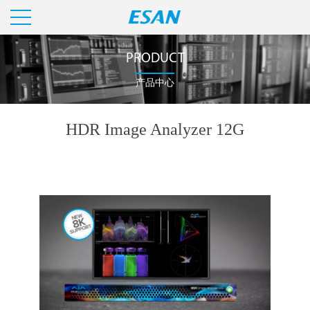
PRODUCT
产品中心
HDR Image Analyzer 12G