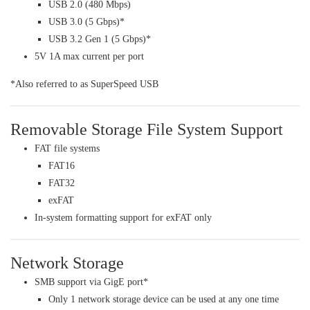
USB 2.0 (480 Mbps)
USB 3.0 (5 Gbps)*
USB 3.2 Gen 1 (5 Gbps)*
5V 1A max current per port
*Also referred to as SuperSpeed USB
Removable Storage File System Support
FAT file systems
FAT16
FAT32
exFAT
In-system formatting support for exFAT only
Network Storage
SMB support via GigE port*
Only 1 network storage device can be used at any one time