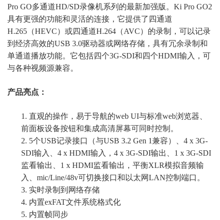
Pro GO多通道HD/SD
录像机系列
的最新
加强版
。
Ki Pro GO2
具有
更
强的功能和灵活的连接，
它
提供了四通道
H.265（HEVC）或四通道H.264（AVC）
的
录制
，
可以记录
到
经济高效的
USB 3.0驱动器或网络存储，具有冗余录制和
单通道播放功能。它包括四个3G-SDI和四个HDMI输入，可
与各种视频源兼容。
产品亮点：
1.
直观的操作，易于导航的
web UI与标准web浏览器、
前面板设备按钮和集成高清屏幕
可同时控制
。
2.
5个USB记录
接
口（与
USB 3.2 Gen 1兼容）、4
x
3G-
SDI输入、4
x
HDMI输入
，
4
x
3G-SDI输出、1
x
3G-SDI
监看
输出、
1
x
HDMI
监看
输出
，
平衡
XLR模拟音频输
入、
mic
/
Line
/48v可切换
接口
和以太网
LAN
控制
端口。
3.
实时录制到网络存储
4.
内置
exFAT
文件系统
格式化
5.
内置帧同步