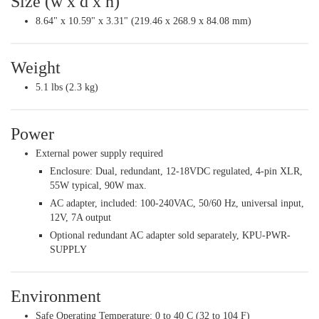
Size (w x d x h)
8.64" x 10.59" x 3.31" (219.46 x 268.9 x 84.08 mm)
Weight
5.1 lbs (2.3 kg)
Power
External power supply required
Enclosure: Dual, redundant, 12-18VDC regulated, 4-pin XLR,
55W typical, 90W max.
AC adapter, included: 100-240VAC, 50/60 Hz, universal input,
12V, 7A output
Optional redundant AC adapter sold separately, KPU-PWR-
SUPPLY
Environment
Safe Operating Temperature: 0 to 40 C (32 to 104 F)