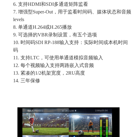
6.
支持
HDMI和SDI多通道矩阵
监看
7.
增强型
Super-Out，用于监
看
时间码、媒体状态和音频
levels
8.
单通道
H.264或H.265播放
9.
可选择的
VBR录制设置，有五个选项
10.
时间码
SDI RP-188输入支持：
实际时间或本机时间
码
11.
支持
LTC，可使用单通道模拟音频输入
12.
每个视频输入
支持
两
路
嵌入式音频
13.
紧凑的
1/2机架宽度，2RU高度
14.
三年保修