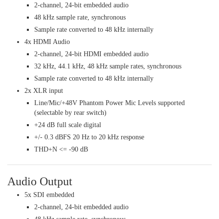
2-channel, 24-bit embedded audio
48 kHz sample rate, synchronous
Sample rate converted to 48 kHz internally
4x HDMI Audio
2-channel, 24-bit HDMI embedded audio
32 kHz, 44.1 kHz, 48 kHz sample rates, synchronous
Sample rate converted to 48 kHz internally
2x XLR input
Line/Mic/+48V Phantom Power Mic Levels supported
(selectable by rear switch)
+24 dB full scale digital
+/- 0.3 dBFS 20 Hz to 20 kHz response
THD+N <= -90 dB
Audio Output
5x SDI embedded
2-channel, 24-bit embedded audio