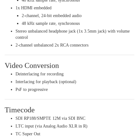
48 kHz sample rate, synchronous
1x HDMI embedded
2-channel, 24-bit embedded audio
48 kHz sample rate, synchronous
Stereo unbalanced headphone jack (1x 3.5mm jack) with volume
control
2-channel unbalanced 2x RCA connectors
Video Conversion
Deinterlacing for recording
Interlacing for playback (optional)
PsF to progressive
Timecode
SDI RP188/SMPTE 12M via SDI BNC
LTC input (via Analog Audio XLR in R)
TC Super Out