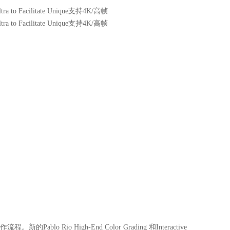
a to Facilitate Unique支持4K/高帧
a to Facilitate Unique支持4K/高帧
工作流程。新的Pablo Rio High-End Color Grading 和Interactive