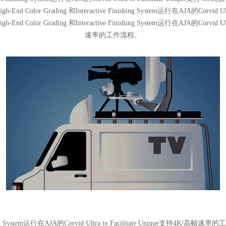
 Color Grading 和Interactive Finishing System运行在AJA的Corvid Ultr
 Color Grading 和Interactive Finishing System运行在AJA的Corvid Ultr
速率的工作流程。
ishing System运行在AJA的Corvid Ultra to Facilitate Unique支持4K/高帧速率的