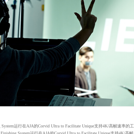
ishing System运行在AJA的Corvid Ultra to Facilitate Unique支持4K/高帧速率的
Finishing System运行在AJA的Corvid Ultra to Facilitate Unique支持4K/高帧