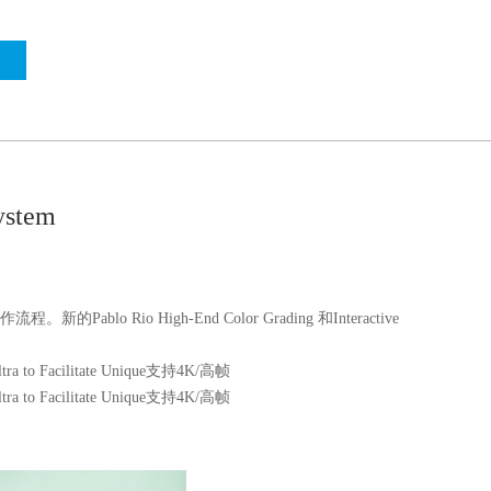
ystem
工作流程。新的Pablo Rio High-End Color Grading 和Interactive
a to Facilitate Unique支持4K/高帧
a to Facilitate Unique支持4K/高帧