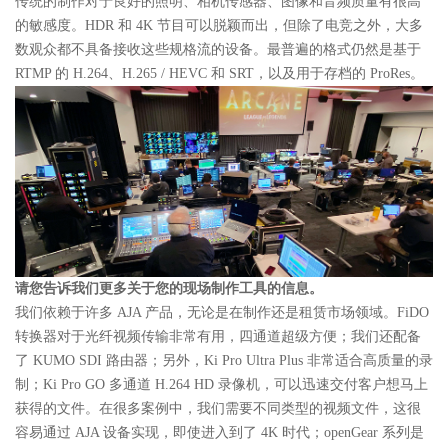
传统的制作对于良好的照明、相机传感器、图像和音频质量有很高
的敏感度。HDR 和 4K 节目可以脱颖而出，但除了电竞之外，大多
数观众都不具备接收这些规格流的设备。最普遍的格式仍然是基于
RTMP 的 H.264、H.265 / HEVC 和 SRT，以及用于存档的 ProRes。
请您告诉我们更多关于您的现场制作工具的信息。
我们依赖于许多 AJA 产品，无论是在制作还是租赁市场领域。FiDO
转换器对于光纤视频传输非常有用，四通道超级方便；我们还配备
了 KUMO SDI 路由器；另外，Ki Pro Ultra Plus 非常适合高质量的录
制；Ki Pro GO 多通道 H.264 HD 录像机，可以迅速交付客户想马上
获得的文件。在很多案例中，我们需要不同类型的视频文件，这很
容易通过 AJA 设备实现，即使进入到了 4K 时代；openGear 系列是