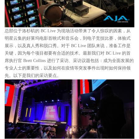
总部位于洛杉矶的 BC Live 为现场活动带来了令人惊叹的因素，从
明星云集的好莱坞电影首映式和音乐会，到电子竞技比赛，体验式
展示，以及真人秀和脱口秀。对于 BC Live 团队来说，准备工作是
关键，因为每个项目都要有合适的技术。最新我们对 BC Live 的首
席执行官 Brett Collins 进行了采访、采访议题包括：成为全面发展的
专业人士的重要性，以及如何在疫情等突发事件出现时如何保持领
先。以下是我们的采访要点。