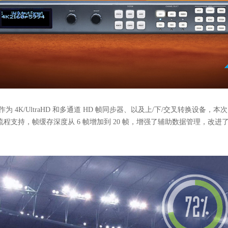
 固件版本，FS4 作为 4K/UltraHD 和多通道 HD 帧同步器、以及上/下/
作流程支持，帧缓存深度从 6 帧增加到 20 帧，增强了辅助数据管理，改进